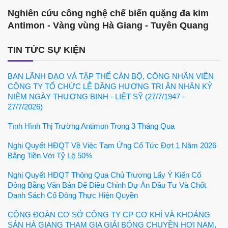
Nghiên cứu công nghệ chế biến quặng đa kim
Antimon - Vàng vùng Hà Giang - Tuyên Quang
TIN TỨC SỰ KIỆN
BAN LÃNH ĐẠO VÀ TẬP THỂ CÁN BỘ, CÔNG NHÂN VIÊN
CÔNG TY TỔ CHỨC LỄ DÂNG HƯƠNG TRI ÂN NHÂN KỶ
NIỆM NGÀY THƯƠNG BINH - LIỆT SỸ (27/7/1947 -
27/7/2026)
Tình Hình Thị Trường Antimon Trong 3 Tháng Qua
Nghị Quyết HĐQT Về Việc Tạm Ứng Cổ Tức Đợt 1 Năm 2026
Bằng Tiền Với Tỷ Lệ 50%
Nghị Quyết HĐQT Thông Qua Chủ Trương Lấy Ý Kiến Cổ
Đông Bằng Văn Bản Để Điều Chỉnh Dự Án Đầu Tư Và Chốt
Danh Sách Cổ Đông Thực Hiện Quyền
CÔNG ĐOÀN CƠ SỞ CÔNG TY CP CƠ KHÍ VÀ KHOÁNG
SẢN HÀ GIANG THAM GIA GIẢI BÓNG CHUYỀN HƠI NAM,