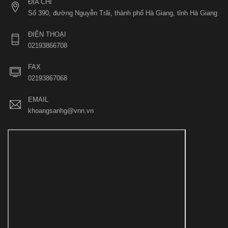
ĐỊA CHỈ
Số 390, đường Nguyễn Trãi, thành phố Hà Giang, tỉnh Hà Giang
ĐIỆN THOẠI
02193866708
FAX
02193867068
EMAIL
khoangsanhg@vnn.vn