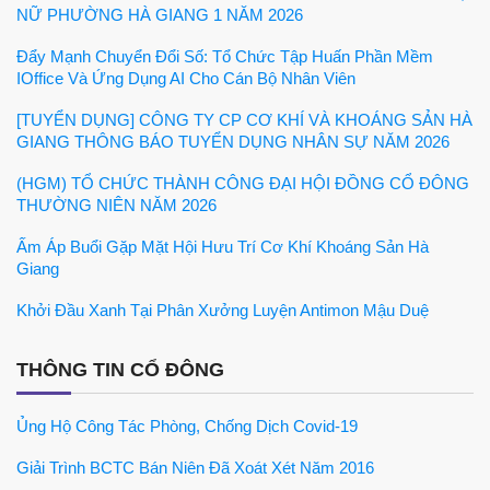
NỮ PHƯỜNG HÀ GIANG 1 NĂM 2026
Đẩy Mạnh Chuyển Đổi Số: Tổ Chức Tập Huấn Phần Mềm
IOffice Và Ứng Dụng AI Cho Cán Bộ Nhân Viên
[TUYỂN DỤNG] CÔNG TY CP CƠ KHÍ VÀ KHOÁNG SẢN HÀ
GIANG THÔNG BÁO TUYỂN DỤNG NHÂN SỰ NĂM 2026
(HGM) TỔ CHỨC THÀNH CÔNG ĐẠI HỘI ĐỒNG CỔ ĐÔNG
THƯỜNG NIÊN NĂM 2026
Ấm Áp Buổi Gặp Mặt Hội Hưu Trí Cơ Khí Khoáng Sản Hà
Giang
Khởi Đầu Xanh Tại Phân Xưởng Luyện Antimon Mậu Duệ
THÔNG TIN CỔ ĐÔNG
Ủng Hộ Công Tác Phòng, Chống Dịch Covid-19
Giải Trình BCTC Bán Niên Đã Xoát Xét Năm 2016