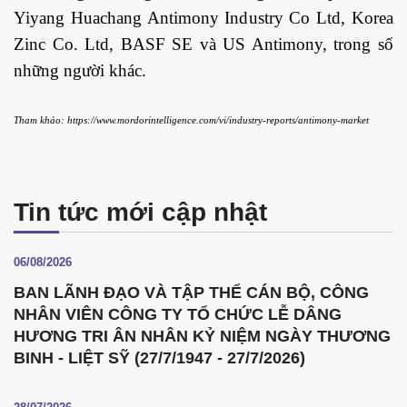
Yiyang Huachang Antimony Industry Co Ltd, Korea
Zinc Co. Ltd, BASF SE và US Antimony, trong số
những người khác.
Tham khảo: https://www.mordorintelligence.com/vi/industry-reports/antimony-market
Tin tức mới cập nhật
06/08/2026
BAN LÃNH ĐẠO VÀ TẬP THỂ CÁN BỘ, CÔNG
NHÂN VIÊN CÔNG TY TỔ CHỨC LỄ DÂNG
HƯƠNG TRI ÂN NHÂN KỶ NIỆM NGÀY THƯƠNG
BINH - LIỆT SỸ (27/7/1947 - 27/7/2026)