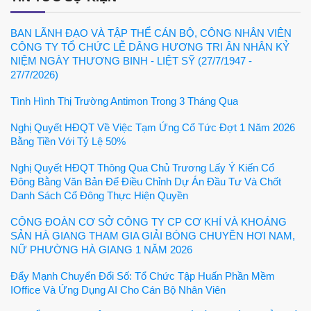
BAN LÃNH ĐẠO VÀ TẬP THỂ CÁN BỘ, CÔNG NHÂN VIÊN
CÔNG TY TỔ CHỨC LỄ DÂNG HƯƠNG TRI ÂN NHÂN KỶ
NIỆM NGÀY THƯƠNG BINH - LIỆT SỸ (27/7/1947 -
27/7/2026)
Tình Hình Thị Trường Antimon Trong 3 Tháng Qua
Nghị Quyết HĐQT Về Việc Tạm Ứng Cổ Tức Đợt 1 Năm 2026
Bằng Tiền Với Tỷ Lệ 50%
Nghị Quyết HĐQT Thông Qua Chủ Trương Lấy Ý Kiến Cổ
Đông Bằng Văn Bản Để Điều Chỉnh Dự Án Đầu Tư Và Chốt
Danh Sách Cổ Đông Thực Hiện Quyền
CÔNG ĐOÀN CƠ SỞ CÔNG TY CP CƠ KHÍ VÀ KHOÁNG
SẢN HÀ GIANG THAM GIA GIẢI BÓNG CHUYỀN HƠI NAM,
NỮ PHƯỜNG HÀ GIANG 1 NĂM 2026
Đẩy Mạnh Chuyển Đổi Số: Tổ Chức Tập Huấn Phần Mềm
IOffice Và Ứng Dụng AI Cho Cán Bộ Nhân Viên