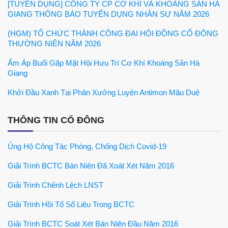
[TUYỂN DỤNG] CÔNG TY CP CƠ KHÍ VÀ KHOÁNG SẢN HÀ
GIANG THÔNG BÁO TUYỂN DỤNG NHÂN SỰ NĂM 2026
(HGM) TỔ CHỨC THÀNH CÔNG ĐẠI HỘI ĐỒNG CỔ ĐÔNG
THƯỜNG NIÊN NĂM 2026
Ấm Áp Buổi Gặp Mặt Hội Hưu Trí Cơ Khí Khoáng Sản Hà
Giang
Khởi Đầu Xanh Tại Phân Xưởng Luyện Antimon Mậu Duệ
THÔNG TIN CỔ ĐÔNG
Ủng Hộ Công Tác Phòng, Chống Dịch Covid-19
Giải Trình BCTC Bán Niên Đã Xoát Xét Năm 2016
Giải Trình Chênh Lệch LNST
Giải Trình Hồi Tố Số Liệu Trong BCTC
Giải Trình BCTC Soát Xét Bán Niên Đầu Năm 2016