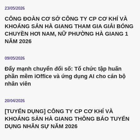
23/05/2026
CÔNG ĐOÀN CƠ SỞ CÔNG TY CP CƠ KHÍ VÀ
KHOÁNG SẢN HÀ GIANG THAM GIA GIẢI BÓNG
CHUYỀN HƠI NAM, NỮ PHƯỜNG HÀ GIANG 1
NĂM 2026
09/05/2026
Đẩy mạnh chuyển đổi số: Tổ chức tập huấn
phần mềm iOffice và ứng dụng AI cho cán bộ
nhân viên
20/04/2026
[TUYỂN DỤNG] CÔNG TY CP CƠ KHÍ VÀ
KHOÁNG SẢN HÀ GIANG THÔNG BÁO TUYỂN
DỤNG NHÂN SỰ NĂM 2026