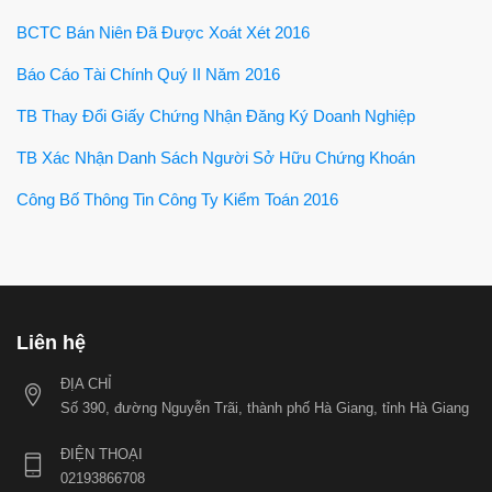
BCTC Bán Niên Đã Được Xoát Xét 2016
Báo Cáo Tài Chính Quý II Năm 2016
TB Thay Đổi Giấy Chứng Nhận Đăng Ký Doanh Nghiệp
TB Xác Nhận Danh Sách Người Sở Hữu Chứng Khoán
Công Bố Thông Tin Công Ty Kiểm Toán 2016
Liên hệ
ĐỊA CHỈ
Số 390, đường Nguyễn Trãi, thành phố Hà Giang, tỉnh Hà Giang
ĐIỆN THOẠI
02193866708