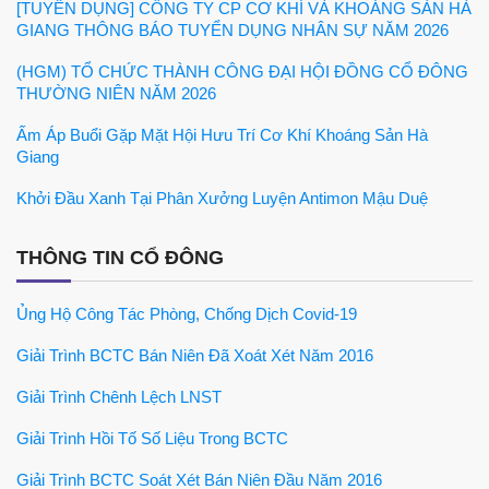
[TUYỂN DỤNG] CÔNG TY CP CƠ KHÍ VÀ KHOÁNG SẢN HÀ
GIANG THÔNG BÁO TUYỂN DỤNG NHÂN SỰ NĂM 2026
(HGM) TỔ CHỨC THÀNH CÔNG ĐẠI HỘI ĐỒNG CỔ ĐÔNG
THƯỜNG NIÊN NĂM 2026
Ấm Áp Buổi Gặp Mặt Hội Hưu Trí Cơ Khí Khoáng Sản Hà
Giang
Khởi Đầu Xanh Tại Phân Xưởng Luyện Antimon Mậu Duệ
THÔNG TIN CỔ ĐÔNG
Ủng Hộ Công Tác Phòng, Chống Dịch Covid-19
Giải Trình BCTC Bán Niên Đã Xoát Xét Năm 2016
Giải Trình Chênh Lệch LNST
Giải Trình Hồi Tố Số Liệu Trong BCTC
Giải Trình BCTC Soát Xét Bán Niên Đầu Năm 2016