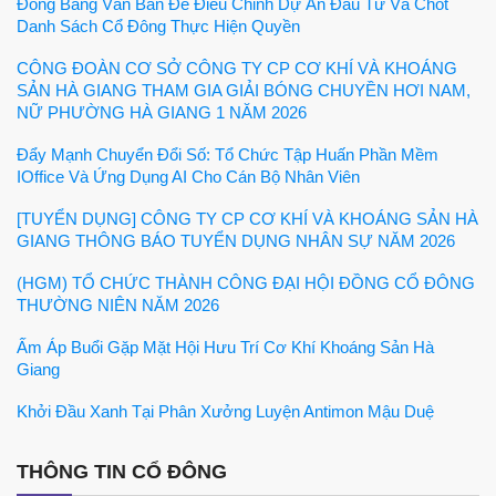
Đông Bằng Văn Bản Để Điều Chỉnh Dự Án Đầu Tư Và Chốt
Danh Sách Cổ Đông Thực Hiện Quyền
CÔNG ĐOÀN CƠ SỞ CÔNG TY CP CƠ KHÍ VÀ KHOÁNG
SẢN HÀ GIANG THAM GIA GIẢI BÓNG CHUYỀN HƠI NAM,
NỮ PHƯỜNG HÀ GIANG 1 NĂM 2026
Đẩy Mạnh Chuyển Đổi Số: Tổ Chức Tập Huấn Phần Mềm
IOffice Và Ứng Dụng AI Cho Cán Bộ Nhân Viên
[TUYỂN DỤNG] CÔNG TY CP CƠ KHÍ VÀ KHOÁNG SẢN HÀ
GIANG THÔNG BÁO TUYỂN DỤNG NHÂN SỰ NĂM 2026
(HGM) TỔ CHỨC THÀNH CÔNG ĐẠI HỘI ĐỒNG CỔ ĐÔNG
THƯỜNG NIÊN NĂM 2026
Ấm Áp Buổi Gặp Mặt Hội Hưu Trí Cơ Khí Khoáng Sản Hà
Giang
Khởi Đầu Xanh Tại Phân Xưởng Luyện Antimon Mậu Duệ
THÔNG TIN CỔ ĐÔNG