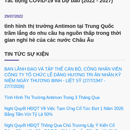
Tác động COVID-19 và Dự báo (2022 - 2027)
29/07/2022
tình hình thị trường Antimon tại Trung Quốc
trầm lắng do nhu cầu hạ nguồn thấp trong thời
gian nghỉ hè của các nước Châu Âu
TIN TỨC SỰ KIỆN
BAN LÃNH ĐẠO VÀ TẬP THỂ CÁN BỘ, CÔNG NHÂN VIÊN
CÔNG TY TỔ CHỨC LỄ DÂNG HƯƠNG TRI ÂN NHÂN KỶ
NIỆM NGÀY THƯƠNG BINH - LIỆT SỸ (27/7/1947 -
27/7/2026)
Tình Hình Thị Trường Antimon Trong 3 Tháng Qua
Nghị Quyết HĐQT Về Việc Tạm Ứng Cổ Tức Đợt 1 Năm 2026
Bằng Tiền Với Tỷ Lệ 50%
Nghị Quyết HĐQT Thông Qua Chủ Trương Lấy Ý Kiến Cổ