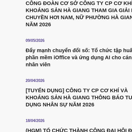
CÔNG ĐOÀN CƠ SỞ CÔNG TY CP CƠ KHÍ
KHOÁNG SẢN HÀ GIANG THAM GIA GIẢI
CHUYỀN HƠI NAM, NỮ PHƯỜNG HÀ GIA
NĂM 2026
09/05/2026
Đẩy mạnh chuyển đổi số: Tổ chức tập hu
phần mềm iOffice và ứng dụng AI cho cán
nhân viên
20/04/2026
[TUYỂN DỤNG] CÔNG TY CP CƠ KHÍ VÀ
KHOÁNG SẢN HÀ GIANG THÔNG BÁO T
DỤNG NHÂN SỰ NĂM 2026
18/04/2026
(HGM) TỔ CHỨC THÀNH CÔNG ĐẠI HỘI 