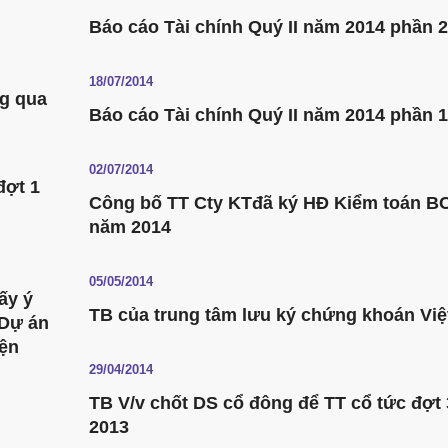
Báo cáo Tài chính Quý II năm 2014 phần 2
18/07/2014
ng qua
Báo cáo Tài chính Quý II năm 2014 phần 1
02/07/2014
đợt 1
Công bố TT Cty KTđã ký HĐ Kiểm toán B
năm 2014
05/05/2014
ấy ý
TB của trung tâm lưu ký chứng khoán Việ
 Dự án
iện
29/04/2014
TB V/v chốt DS cổ đông để TT cổ tức đợt
2013