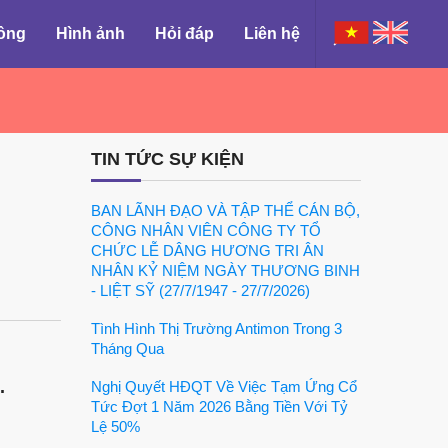
đông
Hình ảnh
Hỏi đáp
Liên hệ
TIN TỨC SỰ KIỆN
BAN LÃNH ĐẠO VÀ TẬP THỂ CÁN BỘ,
CÔNG NHÂN VIÊN CÔNG TY TỔ
CHỨC LỄ DÂNG HƯƠNG TRI ÂN
NHÂN KỶ NIỆM NGÀY THƯƠNG BINH
- LIỆT SỸ (27/7/1947 - 27/7/2026)
Tình Hình Thị Trường Antimon Trong 3
Tháng Qua
.
Nghị Quyết HĐQT Về Việc Tạm Ứng Cổ
Tức Đợt 1 Năm 2026 Bằng Tiền Với Tỷ
Lệ 50%