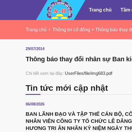
Trang chủ
Tầm 
Trang chủ
Thông tin cổ đông > Thông báo thay đ
29/07/2014
Thông báo thay đổi nhân sự Ban k
Chi tiết xem tại đây:
UserFiles/file/img683.pdf
Tin tức mới cập nhật
06/08/2026
BAN LÃNH ĐẠO VÀ TẬP THỂ CÁN BỘ, C
NHÂN VIÊN CÔNG TY TỔ CHỨC LỄ DÂNG
HƯƠNG TRI ÂN NHÂN KỶ NIỆM NGÀY T