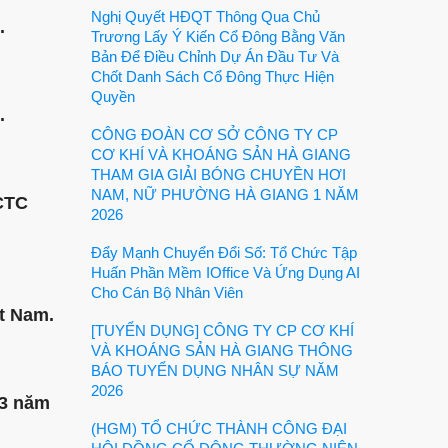
Nghị Quyết HĐQT Thông Qua Chủ
.
Trương Lấy Ý Kiến Cổ Đông Bằng Văn
Bản Để Điều Chỉnh Dự Án Đầu Tư Và
Chốt Danh Sách Cổ Đông Thực Hiện
Quyền
.
CÔNG ĐOÀN CƠ SỞ CÔNG TY CP
CƠ KHÍ VÀ KHOÁNG SẢN HÀ GIANG
THAM GIA GIẢI BÓNG CHUYỀN HƠI
NAM, NỮ PHƯỜNG HÀ GIANG 1 NĂM
CTC
2026
Đẩy Mạnh Chuyển Đổi Số: Tổ Chức Tập
Huấn Phần Mềm IOffice Và Ứng Dụng AI
Cho Cán Bộ Nhân Viên
t Nam.
[TUYỂN DỤNG] CÔNG TY CP CƠ KHÍ
VÀ KHOÁNG SẢN HÀ GIANG THÔNG
BÁO TUYỂN DỤNG NHÂN SỰ NĂM
2026
 3 năm
(HGM) TỔ CHỨC THÀNH CÔNG ĐẠI