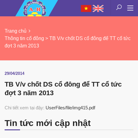
Trang chủ
Thông tin cổ đông > TB V/v chốt DS cổ đông để TT cổ tức
đợt 3 năm 2013
29/04/2014
TB V/v chốt DS cổ đông để TT cổ tức
đợt 3 năm 2013
Chi tiết xem tại đậy:
UserFiles/file/img415.pdf
Tin tức mới cập nhật