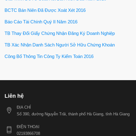
BCTC Bán Niên Đã Được Xoát Xét 2016
Báo Cáo Tài Chính Quý II Năm 2016
TB Thay Đổi Giấy Chứng Nhận Đăng Ký Doanh Nghiệp
TB Xác Nhận Danh Sách Người Sở Hữu Chứng Khoán
Công Bố Thông Tin Công Ty Kiểm Toán 2016
Liên hệ
ĐỊA CHỈ
Số 390, đường Nguyễn Trãi, thành phố Hà Giang, tỉnh Hà Giang
ĐIỆN THOẠI
02193866708