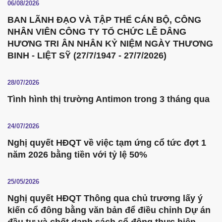
06/08/2026
BAN LÃNH ĐẠO VÀ TẬP THỂ CÁN BỘ, CÔNG
NHÂN VIÊN CÔNG TY TỔ CHỨC LỄ DÂNG
HƯƠNG TRI ÂN NHÂN KỶ NIỆM NGÀY THƯƠNG
BINH - LIỆT SỸ (27/7/1947 - 27/7/2026)
28/07/2026
Tình hình thị trường Antimon trong 3 tháng qua
24/07/2026
Nghị quyết HĐQT về việc tạm ứng cổ tức đợt 1
năm 2026 bằng tiền với tỷ lệ 50%
25/05/2026
Nghị quyết HĐQT Thông qua chủ trương lấy ý
kiến cổ đông bằng văn bản để điều chỉnh Dự án