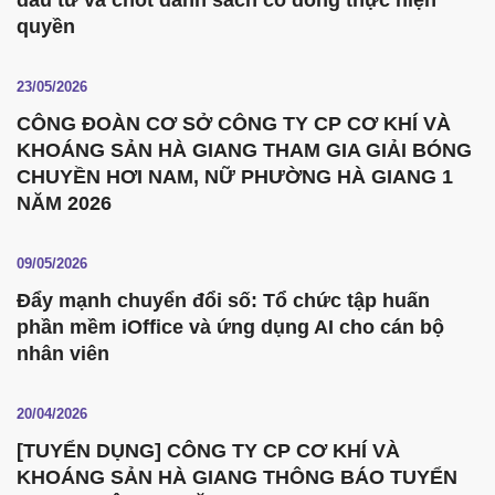
đầu tư và chốt danh sách cổ đông thực hiện
quyền
23/05/2026
CÔNG ĐOÀN CƠ SỞ CÔNG TY CP CƠ KHÍ VÀ
KHOÁNG SẢN HÀ GIANG THAM GIA GIẢI BÓNG
CHUYỀN HƠI NAM, NỮ PHƯỜNG HÀ GIANG 1
NĂM 2026
09/05/2026
Đẩy mạnh chuyển đổi số: Tổ chức tập huấn
phần mềm iOffice và ứng dụng AI cho cán bộ
nhân viên
20/04/2026
[TUYỂN DỤNG] CÔNG TY CP CƠ KHÍ VÀ
KHOÁNG SẢN HÀ GIANG THÔNG BÁO TUYỂN