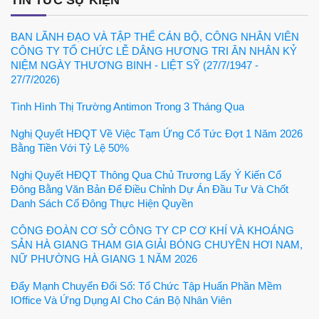
TIN TỨC SỰ KIỆN
BAN LÃNH ĐẠO VÀ TẬP THỂ CÁN BỘ, CÔNG NHÂN VIÊN
CÔNG TY TỔ CHỨC LỄ DÂNG HƯƠNG TRI ÂN NHÂN KỶ
NIỆM NGÀY THƯƠNG BINH - LIỆT SỸ (27/7/1947 -
27/7/2026)
Tình Hình Thị Trường Antimon Trong 3 Tháng Qua
Nghị Quyết HĐQT Về Việc Tạm Ứng Cổ Tức Đợt 1 Năm 2026
Bằng Tiền Với Tỷ Lệ 50%
Nghị Quyết HĐQT Thông Qua Chủ Trương Lấy Ý Kiến Cổ
Đông Bằng Văn Bản Để Điều Chỉnh Dự Án Đầu Tư Và Chốt
Danh Sách Cổ Đông Thực Hiện Quyền
CÔNG ĐOÀN CƠ SỞ CÔNG TY CP CƠ KHÍ VÀ KHOÁNG
SẢN HÀ GIANG THAM GIA GIẢI BÓNG CHUYỀN HƠI NAM,
NỮ PHƯỜNG HÀ GIANG 1 NĂM 2026
Đẩy Mạnh Chuyển Đổi Số: Tổ Chức Tập Huấn Phần Mềm
IOffice Và Ứng Dụng AI Cho Cán Bộ Nhân Viên