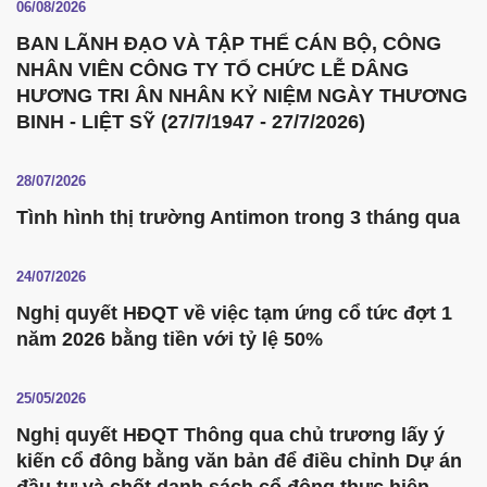
06/08/2026
BAN LÃNH ĐẠO VÀ TẬP THỂ CÁN BỘ, CÔNG
NHÂN VIÊN CÔNG TY TỔ CHỨC LỄ DÂNG
HƯƠNG TRI ÂN NHÂN KỶ NIỆM NGÀY THƯƠNG
BINH - LIỆT SỸ (27/7/1947 - 27/7/2026)
28/07/2026
Tình hình thị trường Antimon trong 3 tháng qua
24/07/2026
Nghị quyết HĐQT về việc tạm ứng cổ tức đợt 1
năm 2026 bằng tiền với tỷ lệ 50%
25/05/2026
Nghị quyết HĐQT Thông qua chủ trương lấy ý
kiến cổ đông bằng văn bản để điều chỉnh Dự án