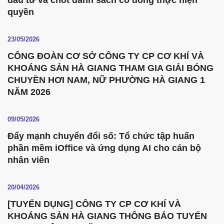
đầu tư và chốt danh sách cổ đông thực hiện
quyền
23/05/2026
CÔNG ĐOÀN CƠ SỞ CÔNG TY CP CƠ KHÍ VÀ
KHOÁNG SẢN HÀ GIANG THAM GIA GIẢI BÓNG
CHUYỀN HƠI NAM, NỮ PHƯỜNG HÀ GIANG 1
NĂM 2026
09/05/2026
Đẩy mạnh chuyển đổi số: Tổ chức tập huấn
phần mềm iOffice và ứng dụng AI cho cán bộ
nhân viên
20/04/2026
[TUYỂN DỤNG] CÔNG TY CP CƠ KHÍ VÀ
KHOÁNG SẢN HÀ GIANG THÔNG BÁO TUYỂN