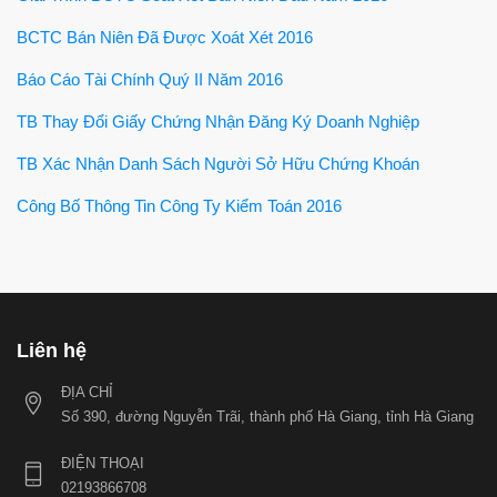
BCTC Bán Niên Đã Được Xoát Xét 2016
Báo Cáo Tài Chính Quý II Năm 2016
TB Thay Đổi Giấy Chứng Nhận Đăng Ký Doanh Nghiệp
TB Xác Nhận Danh Sách Người Sở Hữu Chứng Khoán
Công Bố Thông Tin Công Ty Kiểm Toán 2016
Liên hệ
ĐỊA CHỈ
Số 390, đường Nguyễn Trãi, thành phố Hà Giang, tỉnh Hà Giang
ĐIỆN THOẠI
02193866708