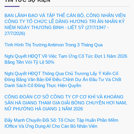
TIN TỨC SỰ KIỆN
BAN LÃNH ĐẠO VÀ TẬP THỂ CÁN BỘ, CÔNG NHÂN VIÊN
CÔNG TY TỔ CHỨC LỄ DÂNG HƯƠNG TRI ÂN NHÂN KỶ
NIỆM NGÀY THƯƠNG BINH - LIỆT SỸ (27/7/1947 -
27/7/2026)
Tình Hình Thị Trường Antimon Trong 3 Tháng Qua
Nghị Quyết HĐQT Về Việc Tạm Ứng Cổ Tức Đợt 1 Năm 2026
Bằng Tiền Với Tỷ Lệ 50%
Nghị Quyết HĐQT Thông Qua Chủ Trương Lấy Ý Kiến Cổ
Đông Bằng Văn Bản Để Điều Chỉnh Dự Án Đầu Tư Và Chốt
Danh Sách Cổ Đông Thực Hiện Quyền
CÔNG ĐOÀN CƠ SỞ CÔNG TY CP CƠ KHÍ VÀ KHOÁNG
SẢN HÀ GIANG THAM GIA GIẢI BÓNG CHUYỀN HƠI NAM,
NỮ PHƯỜNG HÀ GIANG 1 NĂM 2026
Đẩy Mạnh Chuyển Đổi Số: Tổ Chức Tập Huấn Phần Mềm
IOffice Và Ứng Dụng AI Cho Cán Bộ Nhân Viên