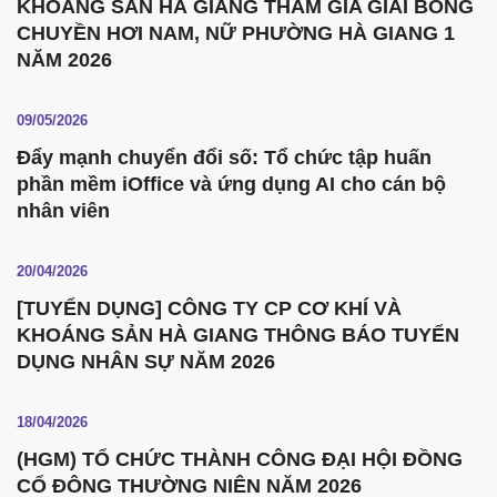
KHOÁNG SẢN HÀ GIANG THAM GIA GIẢI BÓNG
CHUYỀN HƠI NAM, NỮ PHƯỜNG HÀ GIANG 1
NĂM 2026
09/05/2026
Đẩy mạnh chuyển đổi số: Tổ chức tập huấn
phần mềm iOffice và ứng dụng AI cho cán bộ
nhân viên
20/04/2026
[TUYỂN DỤNG] CÔNG TY CP CƠ KHÍ VÀ
KHOÁNG SẢN HÀ GIANG THÔNG BÁO TUYỂN
DỤNG NHÂN SỰ NĂM 2026
18/04/2026
(HGM) TỔ CHỨC THÀNH CÔNG ĐẠI HỘI ĐỒNG
CỔ ĐÔNG THƯỜNG NIÊN NĂM 2026