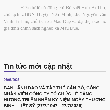
Đến dự lễ có đồng chí Đỗ viết Hợp Bí Thư,
chủ tịch UBNN Huyện Yên Minh, đ/c Nguyễn văn
Vĩnh Bí Thư, chủ tịch xã Mậu Duệ và đại diện các hộ
gia đình chính sách nghèo xã Mậu Duệ.
Tin tức mới cập nhật
06/08/2026
BAN LÃNH ĐẠO VÀ TẬP THỂ CÁN BỘ, CÔNG
NHÂN VIÊN CÔNG TY TỔ CHỨC LỄ DÂNG
HƯƠNG TRI ÂN NHÂN KỶ NIỆM NGÀY THƯƠNG
BINH - LIỆT SỸ (27/7/1947 - 27/7/2026)