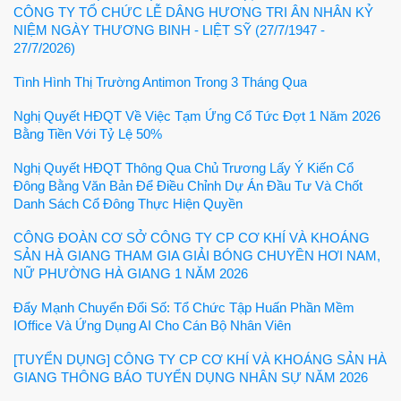
CÔNG TY TỔ CHỨC LỄ DÂNG HƯƠNG TRI ÂN NHÂN KỶ
NIỆM NGÀY THƯƠNG BINH - LIỆT SỸ (27/7/1947 -
27/7/2026)
Tình Hình Thị Trường Antimon Trong 3 Tháng Qua
Nghị Quyết HĐQT Về Việc Tạm Ứng Cổ Tức Đợt 1 Năm 2026
Bằng Tiền Với Tỷ Lệ 50%
Nghị Quyết HĐQT Thông Qua Chủ Trương Lấy Ý Kiến Cổ
Đông Bằng Văn Bản Để Điều Chỉnh Dự Án Đầu Tư Và Chốt
Danh Sách Cổ Đông Thực Hiện Quyền
CÔNG ĐOÀN CƠ SỞ CÔNG TY CP CƠ KHÍ VÀ KHOÁNG
SẢN HÀ GIANG THAM GIA GIẢI BÓNG CHUYỀN HƠI NAM,
NỮ PHƯỜNG HÀ GIANG 1 NĂM 2026
Đẩy Mạnh Chuyển Đổi Số: Tổ Chức Tập Huấn Phần Mềm
IOffice Và Ứng Dụng AI Cho Cán Bộ Nhân Viên
[TUYỂN DỤNG] CÔNG TY CP CƠ KHÍ VÀ KHOÁNG SẢN HÀ
GIANG THÔNG BÁO TUYỂN DỤNG NHÂN SỰ NĂM 2026