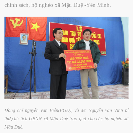
chính sách, hộ nghèo xã Mậu Duệ -Yên Minh.
Đồng chí nguyễn văn Biên(PGĐ), và đ/c Nguyễn văn Vĩnh bí
thư,chủ tịch UBNN xã Mậu Duệ trao quà cho các hộ nghèo xã
Mậu Duệ.