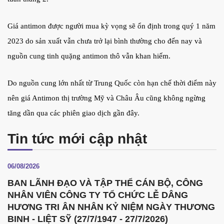
G
iá antimon
được người mua kỳ vọng
sẽ ổn định trong quý 1 năm
2023 do sản xuất vẫn chưa trở lại bình thường cho đến nay và
nguồn cung tinh quặng antimon thô vẫn khan hiếm
.
Do nguồn cung lớn nhất từ Trung Quốc còn hạn chế thời điểm này
nên giá Antimon thị trường Mỹ và Châu Âu cũng không ngừng
tăng dần qua các phiên giao dịch gần đây.
Tin tức mới cập nhật
06/08/2026
BAN LÃNH ĐẠO VÀ TẬP THỂ CÁN BỘ, CÔNG
NHÂN VIÊN CÔNG TY TỔ CHỨC LỄ DÂNG
HƯƠNG TRI ÂN NHÂN KỶ NIỆM NGÀY THƯƠNG
BINH - LIỆT SỸ (27/7/1947 - 27/7/2026)