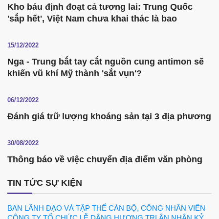
Kho báu định đoạt cả tương lai: Trung Quốc
'sắp hết', Việt Nam chưa khai thác là bao
15/12/2022
Nga - Trung bắt tay cắt nguồn cung antimon sẽ
khiến vũ khí Mỹ thành 'sắt vụn'?
06/12/2022
Đánh giá trữ lượng khoáng sản tại 3 địa phương
30/08/2022
Thông báo về việc chuyển địa điểm văn phòng
TIN TỨC SỰ KIỆN
BAN LÃNH ĐẠO VÀ TẬP THỂ CÁN BỘ, CÔNG NHÂN VIÊN
CÔNG TY TỔ CHỨC LỄ DÂNG HƯƠNG TRI ÂN NHÂN KỶ