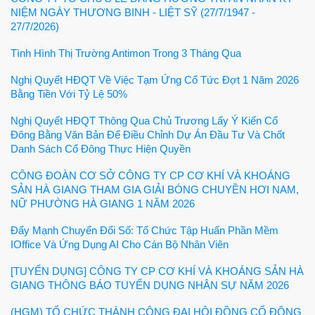
NIỆM NGÀY THƯƠNG BINH - LIỆT SỸ (27/7/1947 -
27/7/2026)
Tình Hình Thị Trường Antimon Trong 3 Tháng Qua
Nghị Quyết HĐQT Về Việc Tạm Ứng Cổ Tức Đợt 1 Năm 2026
Bằng Tiền Với Tỷ Lệ 50%
Nghị Quyết HĐQT Thông Qua Chủ Trương Lấy Ý Kiến Cổ
Đông Bằng Văn Bản Để Điều Chỉnh Dự Án Đầu Tư Và Chốt
Danh Sách Cổ Đông Thực Hiện Quyền
CÔNG ĐOÀN CƠ SỞ CÔNG TY CP CƠ KHÍ VÀ KHOÁNG
SẢN HÀ GIANG THAM GIA GIẢI BÓNG CHUYỀN HƠI NAM,
NỮ PHƯỜNG HÀ GIANG 1 NĂM 2026
Đẩy Mạnh Chuyển Đổi Số: Tổ Chức Tập Huấn Phần Mềm
IOffice Và Ứng Dụng AI Cho Cán Bộ Nhân Viên
[TUYỂN DỤNG] CÔNG TY CP CƠ KHÍ VÀ KHOÁNG SẢN HÀ
GIANG THÔNG BÁO TUYỂN DỤNG NHÂN SỰ NĂM 2026
(HGM) TỔ CHỨC THÀNH CÔNG ĐẠI HỘI ĐỒNG CỔ ĐÔNG