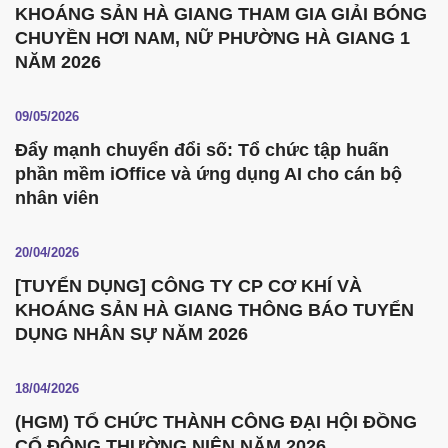
KHOÁNG SẢN HÀ GIANG THAM GIA GIẢI BÓNG
CHUYỀN HƠI NAM, NỮ PHƯỜNG HÀ GIANG 1
NĂM 2026
09/05/2026
Đẩy mạnh chuyển đổi số: Tổ chức tập huấn
phần mềm iOffice và ứng dụng AI cho cán bộ
nhân viên
20/04/2026
[TUYỂN DỤNG] CÔNG TY CP CƠ KHÍ VÀ
KHOÁNG SẢN HÀ GIANG THÔNG BÁO TUYỂN
DỤNG NHÂN SỰ NĂM 2026
18/04/2026
(HGM) TỔ CHỨC THÀNH CÔNG ĐẠI HỘI ĐỒNG
CỔ ĐÔNG THƯỜNG NIÊN NĂM 2026