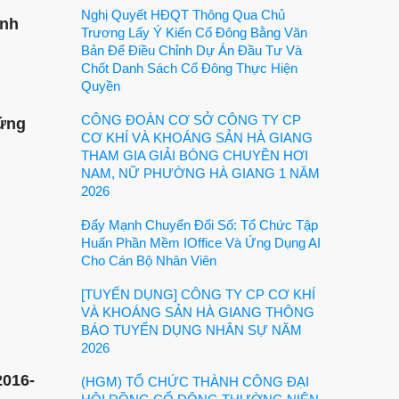
Nghị Quyết HĐQT Thông Qua Chủ
anh
Trương Lấy Ý Kiến Cổ Đông Bằng Văn
Bản Để Điều Chỉnh Dự Án Đầu Tư Và
Chốt Danh Sách Cổ Đông Thực Hiện
Quyền
CÔNG ĐOÀN CƠ SỞ CÔNG TY CP
ứng
CƠ KHÍ VÀ KHOÁNG SẢN HÀ GIANG
THAM GIA GIẢI BÓNG CHUYỀN HƠI
NAM, NỮ PHƯỜNG HÀ GIANG 1 NĂM
2026
Đẩy Mạnh Chuyển Đổi Số: Tổ Chức Tập
Huấn Phần Mềm IOffice Và Ứng Dụng AI
Cho Cán Bộ Nhân Viên
[TUYỂN DỤNG] CÔNG TY CP CƠ KHÍ
VÀ KHOÁNG SẢN HÀ GIANG THÔNG
BÁO TUYỂN DỤNG NHÂN SỰ NĂM
2026
2016-
(HGM) TỔ CHỨC THÀNH CÔNG ĐẠI