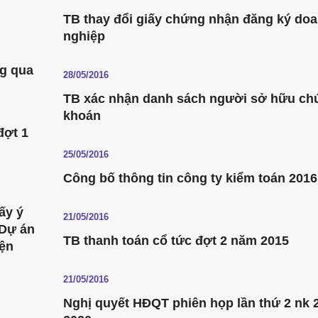
TB thay đổi giấy chứng nhận đăng ký do
nghiệp
ng qua
28/05/2016
TB xác nhận danh sách người sở hữu ch
khoán
đợt 1
25/05/2016
Công bố thông tin công ty kiểm toán 2016
ấy ý
21/05/2016
 Dự án
TB thanh toán cổ tức đợt 2 năm 2015
iện
21/05/2016
Nghị quyết HĐQT phiên họp lần thứ 2 nk 