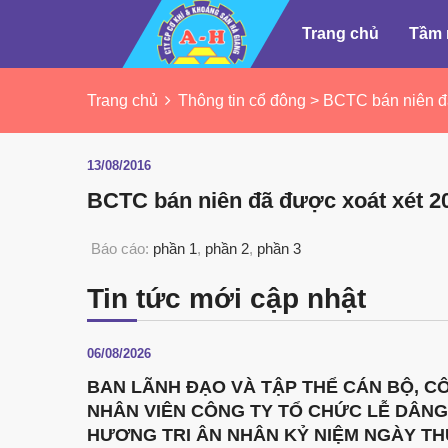
Trang chủ
Tầm 
Trang chủ
Thông tin cổ đông > BCTC bán niên đ
13/08/2016
BCTC bán niên đã được xoát xét 2
Báo cáo:
phần 1
,
phần 2
,
phần 3
Tin tức mới cập nhật
06/08/2026
BAN LÃNH ĐẠO VÀ TẬP THỂ CÁN BỘ, C
NHÂN VIÊN CÔNG TY TỔ CHỨC LỄ DÂNG
HƯƠNG TRI ÂN NHÂN KỶ NIỆM NGÀY T