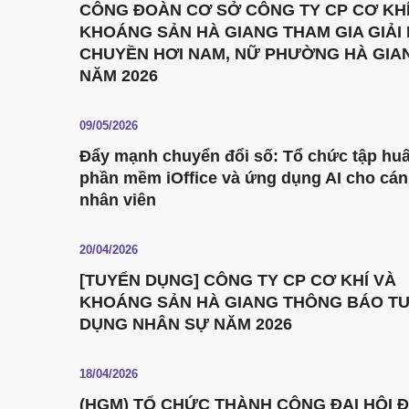
CÔNG ĐOÀN CƠ SỞ CÔNG TY CP CƠ KHÍ
KHOÁNG SẢN HÀ GIANG THAM GIA GIẢI
CHUYỀN HƠI NAM, NỮ PHƯỜNG HÀ GIA
NĂM 2026
09/05/2026
Đẩy mạnh chuyển đổi số: Tổ chức tập hu
phần mềm iOffice và ứng dụng AI cho cán
nhân viên
20/04/2026
[TUYỂN DỤNG] CÔNG TY CP CƠ KHÍ VÀ
KHOÁNG SẢN HÀ GIANG THÔNG BÁO T
DỤNG NHÂN SỰ NĂM 2026
18/04/2026
(HGM) TỔ CHỨC THÀNH CÔNG ĐẠI HỘI 