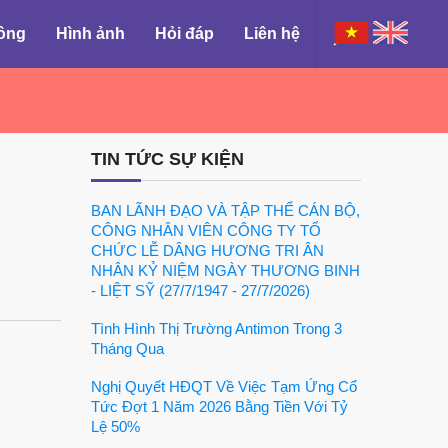
đông
Hình ảnh
Hỏi đáp
Liên hệ
TIN TỨC SỰ KIỆN
BAN LÃNH ĐẠO VÀ TẬP THỂ CÁN BỘ,
CÔNG NHÂN VIÊN CÔNG TY TỔ
CHỨC LỄ DÂNG HƯƠNG TRI ÂN
NHÂN KỶ NIỆM NGÀY THƯƠNG BINH
- LIỆT SỸ (27/7/1947 - 27/7/2026)
Tình Hình Thị Trường Antimon Trong 3
Tháng Qua
Nghị Quyết HĐQT Về Việc Tạm Ứng Cổ
Tức Đợt 1 Năm 2026 Bằng Tiền Với Tỷ
Lệ 50%