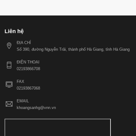
Liên hệ
ĐỊA CHỈ
Số 390, đường Nguyễn Trãi, thành phố Hà Giang, tỉnh Hà Giang
ĐIỆN THOẠI
02193866708
FAX
02193867068
EMAIL
khoangsanhg@vnn.vn