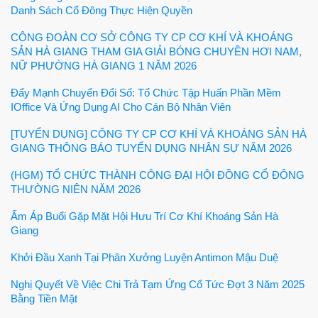
Danh Sách Cổ Đông Thực Hiện Quyền
CÔNG ĐOÀN CƠ SỞ CÔNG TY CP CƠ KHÍ VÀ KHOÁNG
SẢN HÀ GIANG THAM GIA GIẢI BÓNG CHUYỀN HƠI NAM,
NỮ PHƯỜNG HÀ GIANG 1 NĂM 2026
Đẩy Mạnh Chuyển Đổi Số: Tổ Chức Tập Huấn Phần Mềm
IOffice Và Ứng Dụng AI Cho Cán Bộ Nhân Viên
[TUYỂN DỤNG] CÔNG TY CP CƠ KHÍ VÀ KHOÁNG SẢN HÀ
GIANG THÔNG BÁO TUYỂN DỤNG NHÂN SỰ NĂM 2026
(HGM) TỔ CHỨC THÀNH CÔNG ĐẠI HỘI ĐỒNG CỔ ĐÔNG
THƯỜNG NIÊN NĂM 2026
Ấm Áp Buổi Gặp Mặt Hội Hưu Trí Cơ Khí Khoáng Sản Hà
Giang
Khởi Đầu Xanh Tại Phân Xưởng Luyện Antimon Mậu Duệ
Nghị Quyết Về Việc Chi Trả Tạm Ứng Cổ Tức Đợt 3 Năm 2025
Bằng Tiền Mặt