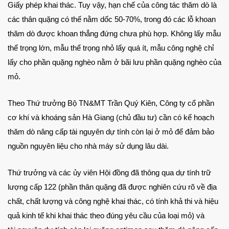
Giấy phép khai thác. Tuy vậy, hạn chế của công tác thăm dò là
các thân quặng có thế nằm dốc 50-70%, trong đó các lỗ khoan
thăm dò được khoan thẳng đứng chưa phù hợp. Không lấy mẫu
thể trọng lớn, mẫu thể trọng nhỏ lấy quá ít, mẫu công nghệ chỉ
lấy cho phần quặng nghèo nằm ở bãi lưu phần quặng nghèo của
mỏ.
Theo Thứ trưởng Bộ TN&MT Trần Quý Kiên, Công ty cổ phần
cơ khí và khoáng sản Hà Giang (chủ đầu tư) cần có kế hoạch
thăm dò nâng cấp tài nguyên dự tính còn lại ở mỏ để đảm bảo
nguồn nguyên liệu cho nhà máy sử dụng lâu dài.
Thứ trưởng và các ủy viên Hội đồng đã thông qua dự tính trữ
lượng cấp 122 (phần thân quặng đã được nghiên cứu rõ về địa
chất, chất lượng và công nghệ khai thác, có tính khả thi và hiệu
quả kinh tế khi khai thác theo đúng yêu cầu của loại mỏ) và