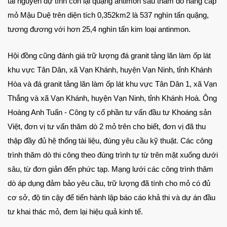
tài nguyên dự tính còn lại quặng antimon sau thăm dò nâng cấp
mỏ Mậu Duệ trên diện tích 0,352km2 là 537 nghìn tấn quặng,
tương đương với hơn 25,4 nghìn tấn kim loại antinmon.
Hội đồng cũng đánh giá trữ lượng đá granit tảng lăn làm ốp lát
khu vực Tân Dân, xã Vạn Khánh, huyện Vạn Ninh, tỉnh Khánh
Hòa và đá granit tảng lăn làm ốp lát khu vực Tân Dân 1, xã Vạn
Thắng và xã Vạn Khánh, huyện Vạn Ninh, tỉnh Khánh Hoà. Ông
Hoàng Anh Tuấn - Công ty cổ phần tư vấn đầu tư Khoáng sản
Việt, đơn vị tư vấn thăm dò 2 mỏ trên cho biết, đơn vị đã thu
thập đầy đủ hệ thống tài liệu, đúng yêu cầu kỹ thuật. Các công
trình thăm dò thi công theo đúng trình tự từ trên mặt xuống dưới
sâu, từ đơn giản đến phức tạp. Mạng lưới các công trình thăm
dò áp dụng đảm bảo yêu cầu, trữ lượng đã tính cho mỏ có đủ
cơ sở, độ tin cậy để tiến hành lập báo cáo khả thi và dự án đầu
tư khai thác mỏ, đem lại hiệu quả kinh tế.