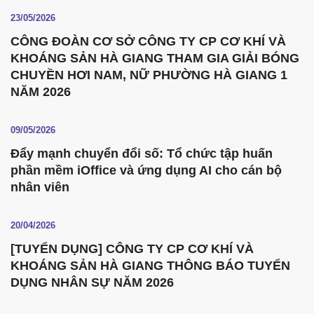
23/05/2026
CÔNG ĐOÀN CƠ SỞ CÔNG TY CP CƠ KHÍ VÀ
KHOÁNG SẢN HÀ GIANG THAM GIA GIẢI BÓNG
CHUYỀN HƠI NAM, NỮ PHƯỜNG HÀ GIANG 1
NĂM 2026
09/05/2026
Đẩy mạnh chuyển đổi số: Tổ chức tập huấn
phần mềm iOffice và ứng dụng AI cho cán bộ
nhân viên
20/04/2026
[TUYỂN DỤNG] CÔNG TY CP CƠ KHÍ VÀ
KHOÁNG SẢN HÀ GIANG THÔNG BÁO TUYỂN
DỤNG NHÂN SỰ NĂM 2026